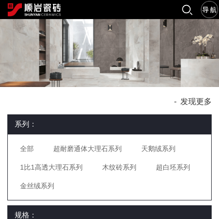
-
发现更多
系列：
全部
超耐磨通体大理石系列
天鹅绒系列
1比1高透大理石系列
木纹砖系列
超白坯系列
金丝绒系列
规格：