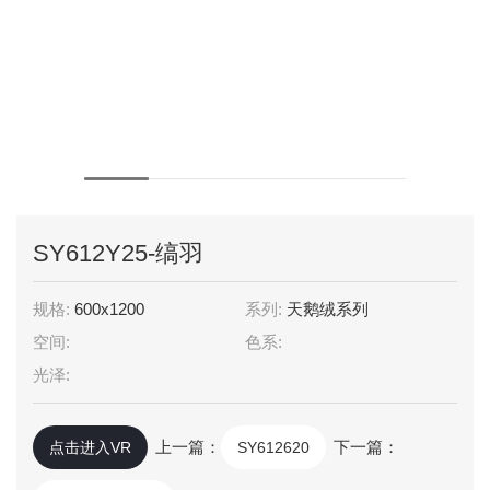
SY612Y25-缟羽
规格:
600x1200
系列:
天鹅绒系列
空间:
色系:
光泽:
上一篇：
下一篇：
点击进入VR
SY612620