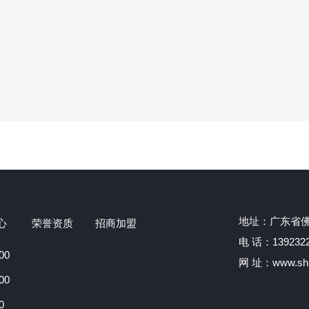
地址：广东省佛
心
荣誉资质
招商加盟
电 话：1392322
00
网 址：www.shu
00
0