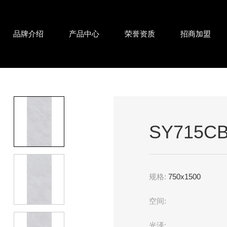
品牌介绍
产品中心
荣誉资质
招商加盟
SY715CB
规格:
750x1500
空间:
光泽: