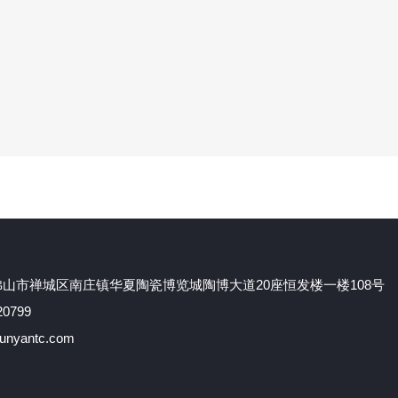
山市禅城区南庄镇华夏陶瓷博览城陶博大道20座恒发楼一楼108号
0799
nyantc.com