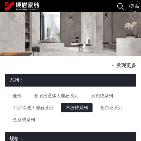
-
发现更多
系列：
全部
超耐磨通体大理石系列
天鹅绒系列
1比1高透大理石系列
木纹砖系列
超白坯系列
金丝绒系列
规格：