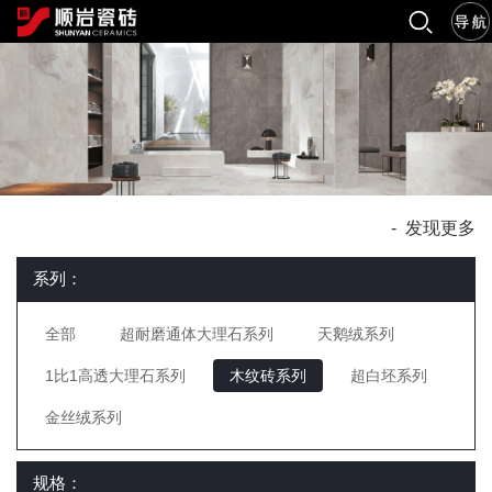
-
发现更多
系列：
全部
超耐磨通体大理石系列
天鹅绒系列
1比1高透大理石系列
木纹砖系列
超白坯系列
金丝绒系列
规格：