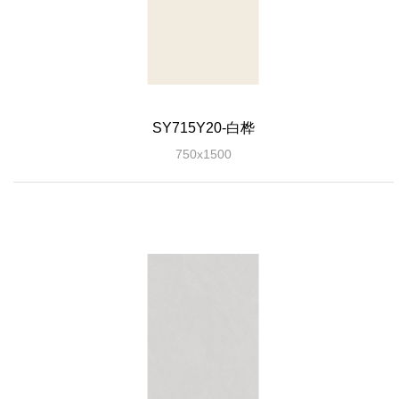
SY715Y20-白桦
750x1500