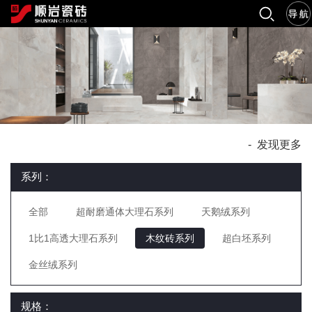
-
发现更多
系列：
全部
超耐磨通体大理石系列
天鹅绒系列
1比1高透大理石系列
木纹砖系列
超白坯系列
金丝绒系列
规格：