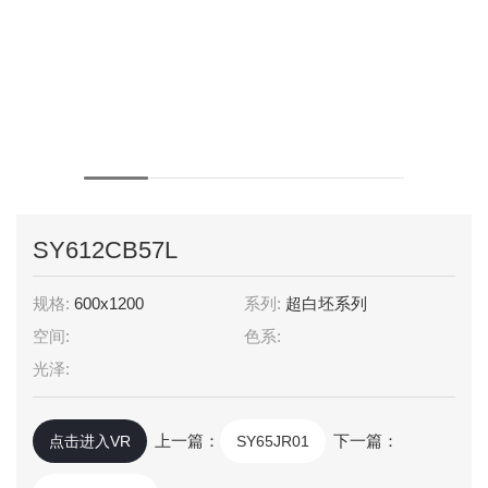
SY612CB57L
规格:
600x1200
系列:
超白坯系列
空间:
色系:
光泽:
上一篇：
下一篇：
点击进入VR
SY65JR01