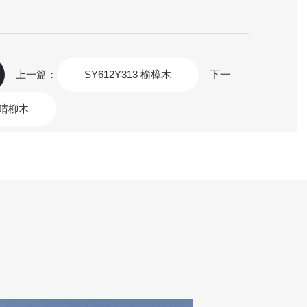
上一篇：
SY612Y313 榆樟木
下一
1 晴柳木